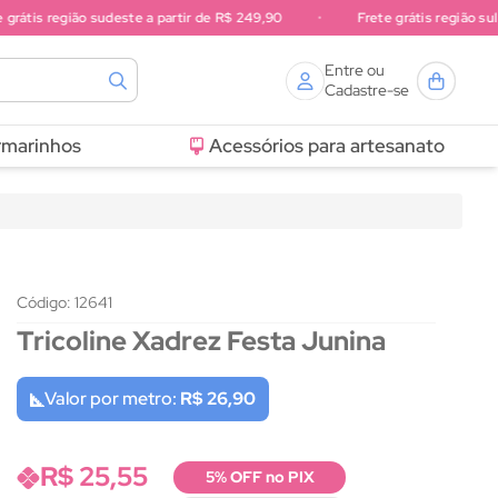
átis região sudeste a partir de R$ 249,90
•
Frete grátis região sul a p
Entre ou
Cadastre-se
rmarinhos
Acessórios para artesanato
Código: 12641
Tricoline Xadrez Festa Junina
Valor por metro:
R$ 26,90
R$ 25,55
5% OFF no PIX