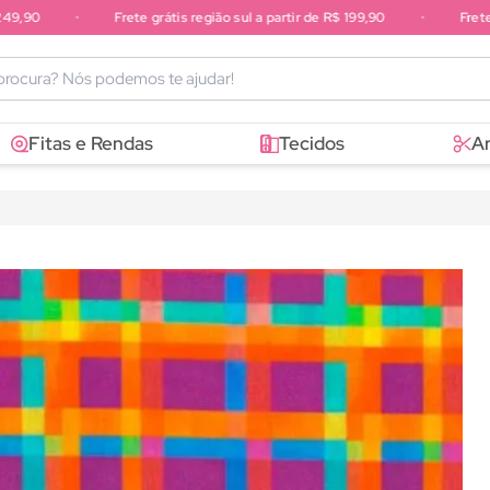
,90
•
Frete grátis região sul a partir de R$ 199,90
•
Frete gr
sudeste a partir de R$ 249,90
Fitas e Rendas
Tecidos
A