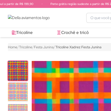
a partir de R$ 199,90
•
Frete grátis região sudeste a partir de R$ 249
Frete grátis região sul a partir de R$ 199,90. Frete grátis região 
Tricoline
Crochê e tricô
Home
Tricoline
Festa Junina
Tricoline Xadrez Festa Junina