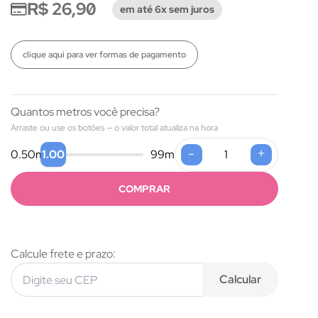
R$ 26,90
em até 6x sem juros
clique aqui para ver formas de pagamento
Quantos metros você precisa?
Arraste ou use os botões — o valor total atualiza na hora
-
+
1.00
0.50
m
99
m
COMPRAR
Calcule frete e prazo:
Calcular