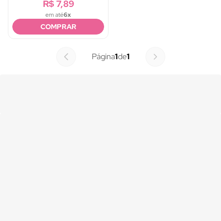
R$ 7,89
em até
6x
COMPRAR
Página
1
de
1