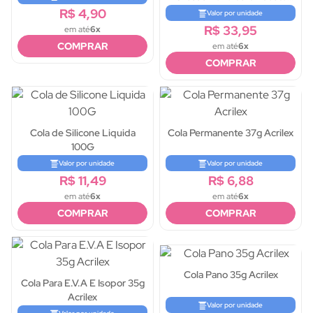
500g
R$ 4,90
Valor por unidade
R$ 33,95
em até
6x
COMPRAR
em até
6x
COMPRAR
Cola de Silicone Liquida
Cola Permanente 37g Acrilex
100G
Valor por unidade
Valor por unidade
R$ 11,49
R$ 6,88
em até
6x
em até
6x
COMPRAR
COMPRAR
Cola Pano 35g Acrilex
Cola Para E.V.A E Isopor 35g
Acrilex
Valor por unidade