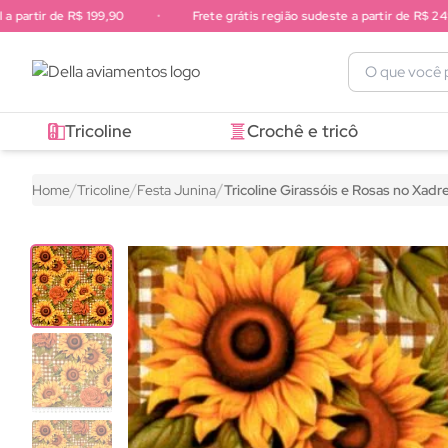
partir de R$ 199,90
•
Frete grátis região sudeste a partir de R$ 249,9
Frete grátis região sul a partir de R$ 199,90. Frete grátis região 
Tricoline
Crochê e tricô
Home
Tricoline
Festa Junina
Tricoline Girassóis e Rosas no Xadr