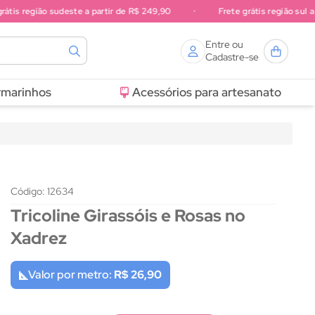
is região sudeste a partir de R$ 249,90
•
Frete grátis região sul a pa
Entre ou
Cadastre-se
rmarinhos
Acessórios para artesanato
Código: 12634
Tricoline Girassóis e Rosas no
Xadrez
Valor por metro:
R$ 26,90