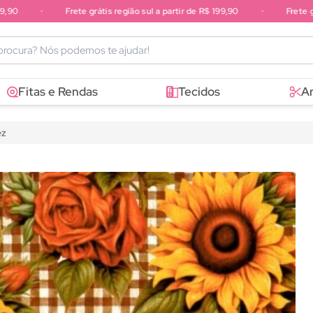
0
•
Frete grátis região sul a partir de R$ 199,90
•
Frete grát
sudeste a partir de R$ 249,90
Fitas e Rendas
Tecidos
A
ez