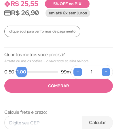
R$ 25,55
5% OFF no PIX
R$ 26,90
em até 6x sem juros
clique aqui para ver formas de pagamento
Quantos metros você precisa?
Arraste ou use os botões — o valor total atualiza na hora
-
+
1.00
0.50
m
99
m
COMPRAR
Calcule frete e prazo:
Calcular