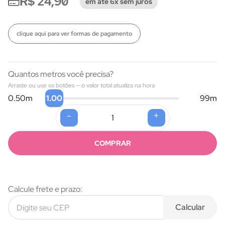
R$ 24,90
em até 6x sem juros
clique aqui para ver formas de pagamento
Quantos metros você precisa?
Arraste ou use os botões — o valor total atualiza na hora
1.00
0.50
m
99
m
-
+
Formas de pagamento
COMPRAR
Calcule frete e prazo:
Calcular