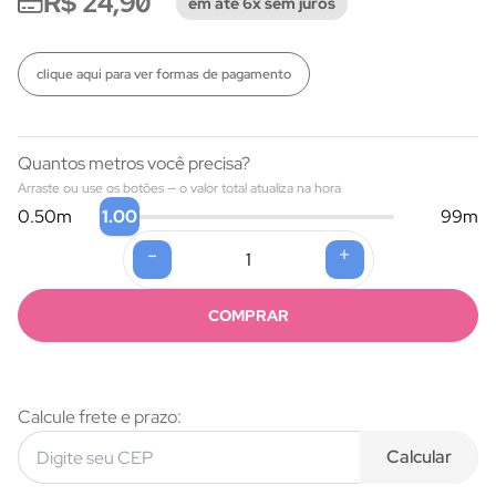
R$ 24,90
em até 6x sem juros
clique aqui para ver formas de pagamento
Quantos metros você precisa?
Arraste ou use os botões — o valor total atualiza na hora
1.00
0.50
m
99
m
-
+
Formas de pagamento
COMPRAR
Calcule frete e prazo:
Calcular