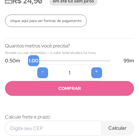
R$ 24,90
em até 6x sem juros
clique aqui para ver formas de pagamento
Quantos metros você precisa?
Arraste ou use os botões — o valor total atualiza na hora
1.00
0.50
m
99
m
-
+
Formas de pagamento
COMPRAR
Calcule frete e prazo:
Calcular