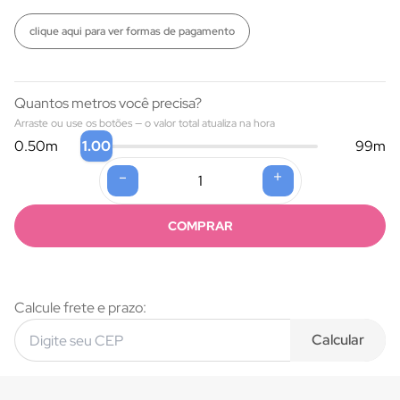
clique aqui para ver formas de pagamento
Quantos metros você precisa?
Arraste ou use os botões — o valor total atualiza na hora
1.00
0.50
m
99
m
-
+
Formas de pagamento
COMPRAR
Calcule frete e prazo:
Calcular