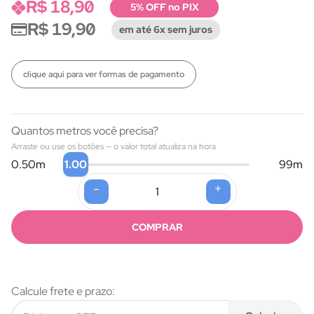
R$ 18,90
5% OFF no PIX
R$ 19,90
em até 6x sem juros
clique aqui para ver formas de pagamento
Quantos metros você precisa?
Arraste ou use os botões — o valor total atualiza na hora
1.00
0.50
m
99
m
-
+
Formas de pagamento
COMPRAR
Calcule frete e prazo: