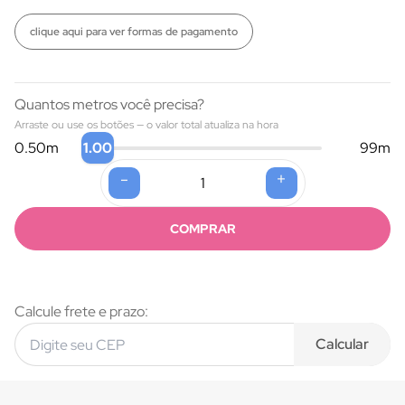
clique aqui para ver formas de pagamento
Quantos metros você precisa?
Arraste ou use os botões — o valor total atualiza na hora
1.00
0.50
m
99
m
-
+
Formas de pagamento
COMPRAR
Calcule frete e prazo:
Calcular