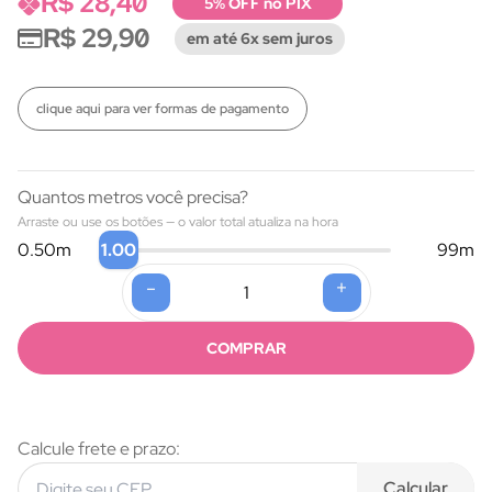
R$ 28,40
5% OFF no PIX
R$ 29,90
em até 6x sem juros
clique aqui para ver formas de pagamento
Quantos metros você precisa?
Arraste ou use os botões — o valor total atualiza na hora
1.00
0.50
m
99
m
-
+
Formas de pagamento
COMPRAR
Calcule frete e prazo:
Calcular