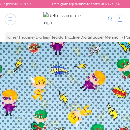
l a partir de R$ 199,90
•
Frete grátis região sudeste a partir de R$ 249,90
•
Frete grátis região sul a partir de R$ 199,90. Frete grátis região 
tricô
endas
Acessórios para artesanato
nhos
hê e tricô
s e Rendas
tudo em Acessórios para artesanato
Home
Tricoline
Digitais
Tecido Tricoline Digital Super Menino F- Po
 bico
 para artesanato
hê e Tricô
 Gorgurão
ura
stas
VIAMENTOS
to
hê
etelas
NTOS
VIAMENTOS
chwork
SIGA A DELLA AVIAMENTOS