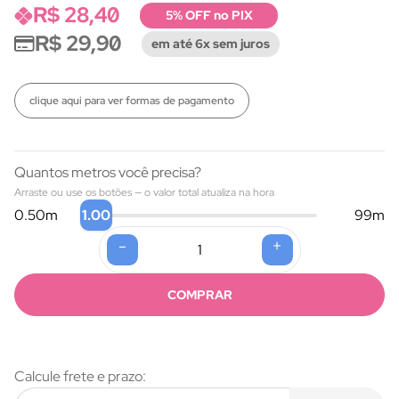
R$ 28,40
5% OFF no PIX
R$ 29,90
em até 6x sem juros
clique aqui para ver formas de pagamento
Quantos metros você precisa?
Arraste ou use os botões — o valor total atualiza na hora
1.00
0.50
m
99
m
-
+
Formas de pagamento
COMPRAR
Calcule frete e prazo: