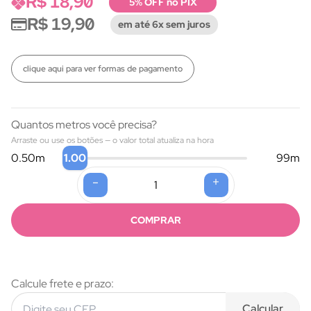
R$ 18,90
5% OFF no PIX
R$ 19,90
em até 6x sem juros
clique aqui para ver formas de pagamento
Quantos metros você precisa?
Arraste ou use os botões — o valor total atualiza na hora
1.00
0.50
m
99
m
-
+
Formas de pagamento
COMPRAR
Calcule frete e prazo:
Calcular