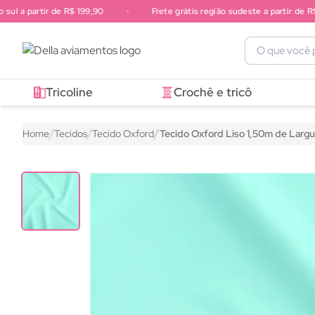
sul a partir de R$ 199,90
•
Frete grátis região sudeste a partir de R$ 
Frete grátis região sul a partir de R$ 199,90. Frete grátis região 
Tricoline
Crochê e tricô
Home
Tecidos
Tecido Oxford
Tecido Oxford Liso 1,50m de Larg