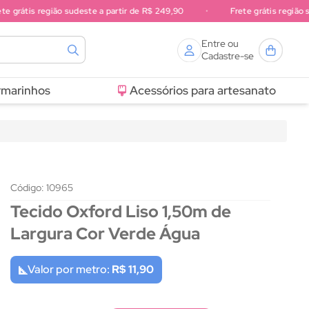
 grátis região sudeste a partir de R$ 249,90
•
Frete grátis região sul
Entre ou
Cadastre-se
rmarinhos
Acessórios para artesanato
Código: 10965
Tecido Oxford Liso 1,50m de
Largura Cor Verde Água
Valor por metro:
R$ 11,90