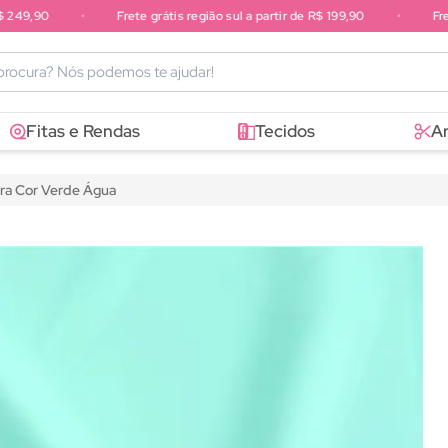
249,90
•
Frete grátis região sul a partir de R$ 199,90
•
Frete
sudeste a partir de R$ 249,90
Fitas e Rendas
Tecidos
A
ura Cor Verde Água