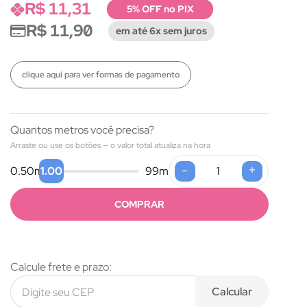
R$ 11,31
5% OFF no PIX
R$ 11,90
em até 6x sem juros
clique aqui para ver formas de pagamento
Quantos metros você precisa?
Arraste ou use os botões — o valor total atualiza na hora
-
+
1.00
0.50
m
99
m
COMPRAR
Calcule frete e prazo:
Calcular