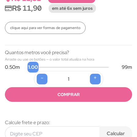
R$ 11,90
em até 6x sem juros
clique aqui para ver formas de pagamento
Quantos metros você precisa?
Arraste ou use os botões — o valor total atualiza na hora
1.00
0.50
m
99
m
-
+
Formas de pagamento
COMPRAR
Calcule frete e prazo:
Calcular