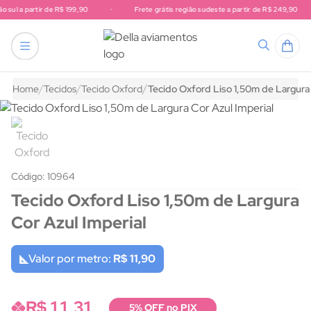
o sul a partir de R$ 199,90
•
Frete grátis região sudeste a partir de R$ 249,90
Frete grátis região sul a partir de R$ 199,90. Frete grátis região 
tricô
endas
Acessórios para artesanato
nhos
hê e tricô
s e Rendas
tudo em Acessórios para artesanato
Home
Tecidos
Tecido Oxford
Tecido Oxford Liso 1,50m de Largura 
 bico
 para artesanato
hê e Tricô
 Gorgurão
ura
stas
Código: 10964
Tecido Oxford Liso 1,50m de Largura
VIAMENTOS
to
hê
etelas
Cor Azul Imperial
NTOS
VIAMENTOS
chwork
Valor por metro:
R$ 11,90
SIGA A DELLA AVIAMENTOS
R$ 11,31
5% OFF no PIX