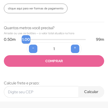
clique aqui para ver formas de pagamento
Quantos metros você precisa?
Arraste ou use os botões — o valor total atualiza na hora
1.00
0.50
m
99
m
-
+
Formas de pagamento
COMPRAR
Calcule frete e prazo:
Calcular