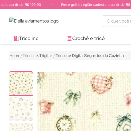
a partir de R$ 199,90
•
Frete grátis região sudeste a partir de R$ 249
Frete grátis região sul a partir de R$ 199,90. Frete grátis região 
Tricoline
Crochê e tricô
Home
Tricoline
Digitais
Tricoline Digital Segredos da Cozinha