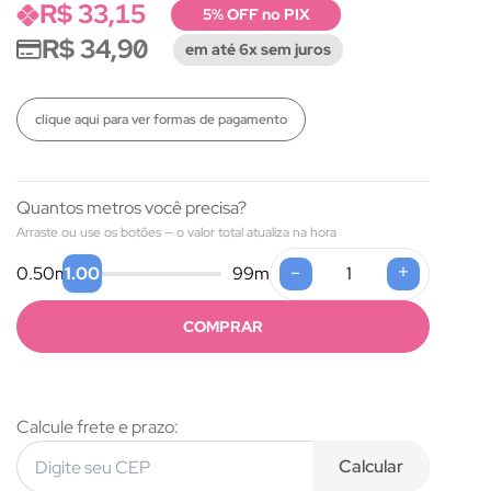
R$ 33,15
5% OFF no PIX
R$ 34,90
em até 6x sem juros
clique aqui para ver formas de pagamento
Quantos metros você precisa?
Arraste ou use os botões — o valor total atualiza na hora
-
+
1.00
0.50
m
99
m
COMPRAR
Calcule frete e prazo:
Calcular