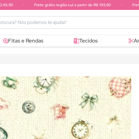
,90
•
Frete grátis região sul a partir de R$ 199,90
•
Frete gr
sudeste a partir de R$ 249,90
Fitas e Rendas
Tecidos
A