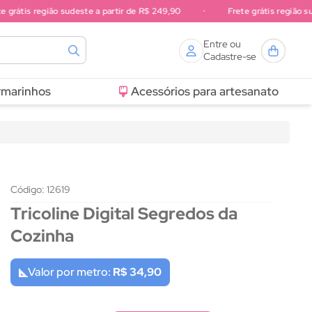
átis região sudeste a partir de R$ 249,90
•
Frete grátis região sul a 
Entre ou
Cadastre-se
rmarinhos
Acessórios para artesanato
Código: 12619
Tricoline Digital Segredos da
Cozinha
Valor por metro:
R$ 34,90