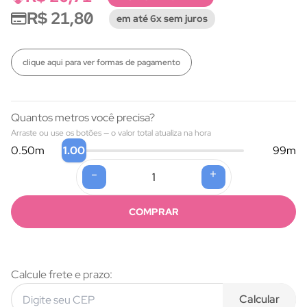
R$ 21,80
em até 6x sem juros
clique aqui para ver formas de pagamento
Quantos metros você precisa?
Arraste ou use os botões — o valor total atualiza na hora
1.00
0.50
m
99
m
-
+
Formas de pagamento
COMPRAR
Calcule frete e prazo:
Calcular