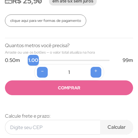
R$ 25,90
em até 6x sem juros
clique aqui para ver formas de pagamento
Quantos metros você precisa?
Arraste ou use os botões — o valor total atualiza na hora
1.00
0.50
m
99
m
-
+
Formas de pagamento
COMPRAR
Calcule frete e prazo:
Calcular