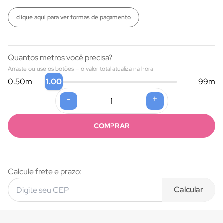
clique aqui para ver formas de pagamento
Quantos metros você precisa?
Arraste ou use os botões — o valor total atualiza na hora
1.00
0.50
m
99
m
-
+
Formas de pagamento
COMPRAR
Calcule frete e prazo:
Calcular