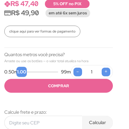
R$ 47,40
5% OFF no PIX
R$ 49,90
em até 6x sem juros
clique aqui para ver formas de pagamento
Quantos metros você precisa?
Arraste ou use os botões — o valor total atualiza na hora
-
+
1.00
0.50
m
99
m
COMPRAR
Calcule frete e prazo:
Calcular