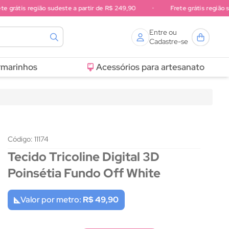
rátis região sudeste a partir de R$ 249,90
•
Frete grátis região sul a 
Entre ou
Cadastre-se
rmarinhos
Acessórios para artesanato
Código: 11174
Tecido Tricoline Digital 3D
Poinsétia Fundo Off White
Valor por metro:
R$ 49,90