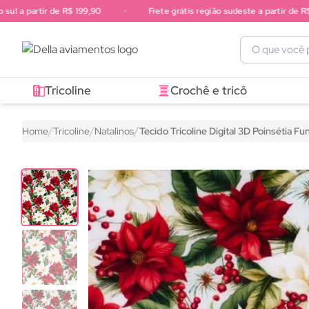
 a partir de R$ 199,90
•
Frete grátis região sudeste a partir de R$ 24
Frete grátis região sul a partir de R$ 199,90. Frete grátis região 
Tricoline
Crochê e tricô
Home
Tricoline
Natalinos
Tecido Tricoline Digital 3D Poinsétia F