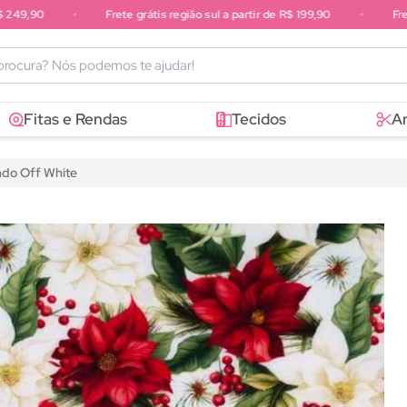
9,90
•
Frete grátis região sul a partir de R$ 199,90
•
Frete g
sudeste a partir de R$ 249,90
Fitas e Rendas
Tecidos
A
undo Off White