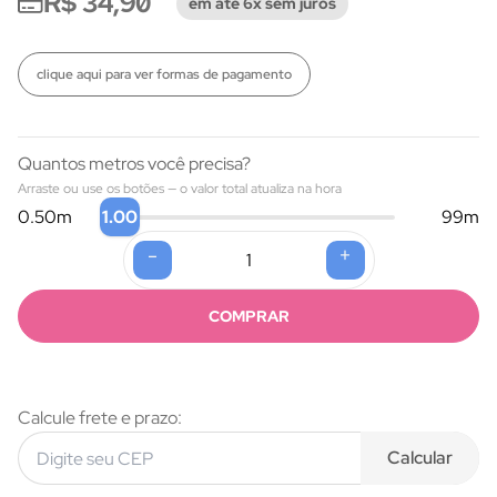
R$ 34,90
em até 6x sem juros
clique aqui para ver formas de pagamento
Quantos metros você precisa?
Arraste ou use os botões — o valor total atualiza na hora
1.00
0.50
m
99
m
-
+
Formas de pagamento
COMPRAR
Calcule frete e prazo:
Calcular