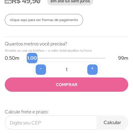
R$ 49,90
em até 6x sem juros
clique aqui para ver formas de pagamento
Quantos metros você precisa?
Arraste ou use os botões — o valor total atualiza na hora
1.00
0.50
m
99
m
-
+
Formas de pagamento
COMPRAR
Calcule frete e prazo:
Calcular