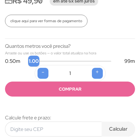
R$ 49,90
em até 6x sem juros
clique aqui para ver formas de pagamento
Quantos metros você precisa?
Arraste ou use os botões — o valor total atualiza na hora
1.00
0.50
m
99
m
-
+
Formas de pagamento
COMPRAR
Calcule frete e prazo:
Calcular