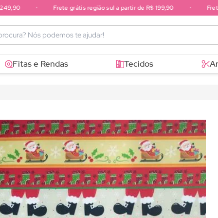
,90
•
Frete grátis região sul a partir de R$ 199,90
•
Frete gr
sudeste a partir de R$ 249,90
Fitas e Rendas
Tecidos
A