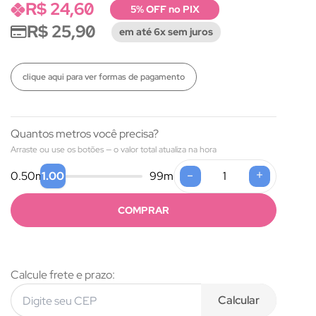
R$ 24,60
5% OFF no PIX
R$ 25,90
em até 6x sem juros
clique aqui para ver formas de pagamento
Quantos metros você precisa?
Arraste ou use os botões — o valor total atualiza na hora
-
+
1.00
0.50
m
99
m
COMPRAR
Calcule frete e prazo:
Calcular