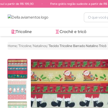
a partir de R$ 199,90
•
Frete grátis região sudeste a partir de R$ 249
Frete grátis região sul a partir de R$ 199,90. Frete grátis região 
Tricoline
Crochê e tricô
Home
Tricoline
Natalinos
Tecido Tricoline Barrado Natalino Tricô