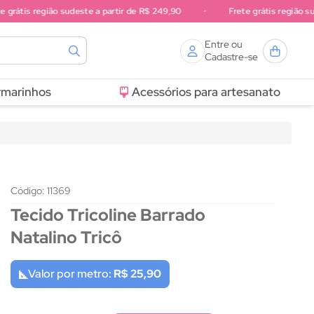
átis região sudeste a partir de R$ 249,90
•
Frete grátis região sul a p
Entre ou
Cadastre-se
rmarinhos
Acessórios para artesanato
Código: 11369
Tecido Tricoline Barrado
Natalino Tricô
Valor por metro:
R$ 25,90