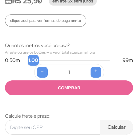
R$ 25,90
em até 6x sem juros
clique aqui para ver formas de pagamento
Quantos metros você precisa?
Arraste ou use os botões — o valor total atualiza na hora
1.00
0.50
m
99
m
-
+
Formas de pagamento
COMPRAR
Calcule frete e prazo:
Calcular