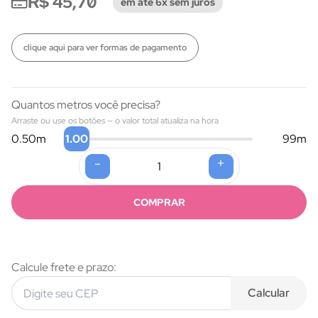
R$ 45,70
em até 6x sem juros
clique aqui para ver formas de pagamento
Quantos metros você precisa?
Arraste ou use os botões — o valor total atualiza na hora
1.00
0.50
m
99
m
-
+
Formas de pagamento
COMPRAR
Calcule frete e prazo:
Calcular