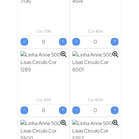
Formas de pagamento
Cor 7136
Cor 4514
-
+
-
+
Cor 1289
Cor 8001
-
+
-
+