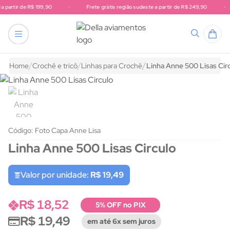
 partir de R$ 199,90
•
Frete grátis região sudeste a partir de R$ 249,90
•
Frete grátis região sul a partir de R$ 199,90. Frete grátis região 
tricô
endas
Acessórios para artesanato
nhos
hê e tricô
s e Rendas
tudo em Acessórios para artesanato
Home
Crochê e tricô
Linhas para Crochê
Linha Anne 500 Lisas Cir
 bico
 para artesanato
hê e Tricô
 Gorgurão
ura
stas
Código: Foto Capa Anne Lisa
Linha Anne 500 Lisas Circulo
VIAMENTOS
to
hê
etelas
Valor por unidade:
R$ 19,49
NTOS
VIAMENTOS
chwork
R$ 18,52
SIGA A DELLA AVIAMENTOS
5% OFF no PIX
R$ 19,49
em até 6x sem juros