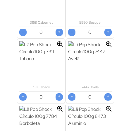
3168 Cabernet
5990 Bosque
-
+
-
+
7311 Tabaco
7447 Avelã
-
+
-
+