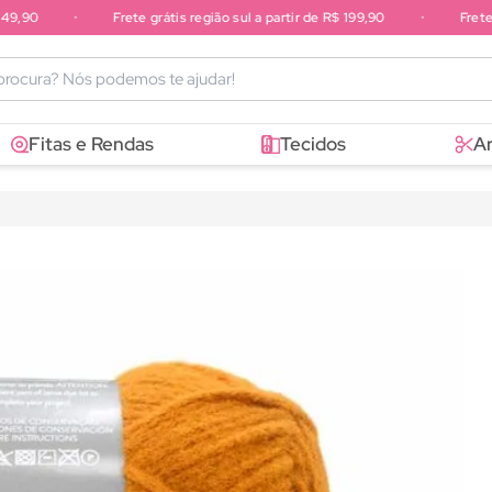
,90
•
Frete grátis região sul a partir de R$ 199,90
•
Frete gr
sudeste a partir de R$ 249,90
Fitas e Rendas
Tecidos
A