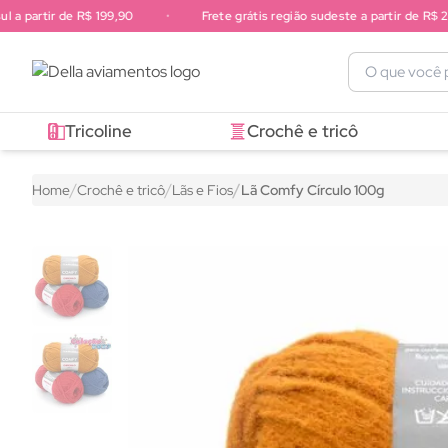
a partir de R$ 199,90
•
Frete grátis região sudeste a partir de R$ 249
Frete grátis região sul a partir de R$ 199,90. Frete grátis região 
Tricoline
Crochê e tricô
Home
Crochê e tricô
Lãs e Fios
Lã Comfy Círculo 100g