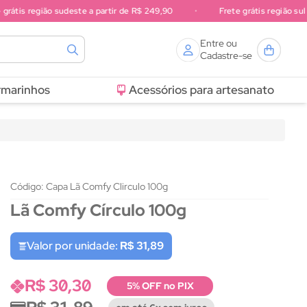
átis região sudeste a partir de R$ 249,90
•
Frete grátis região sul a 
Entre ou
Cadastre-se
rmarinhos
Acessórios para artesanato
Código: Capa Lã Comfy Clirculo 100g
Lã Comfy Círculo 100g
Valor por unidade:
R$ 31,89
R$ 30,30
5% OFF no PIX