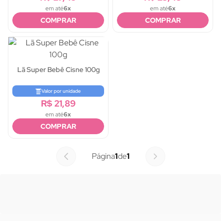
em até
6x
em até
6x
COMPRAR
COMPRAR
Lã Super Bebê Cisne 100g
Valor por unidade
R$ 21,89
em até
6x
COMPRAR
Página
1
de
1