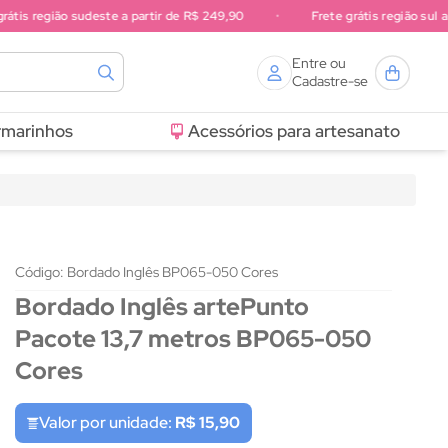
 região sudeste a partir de R$ 249,90
•
Frete grátis região sul a parti
Entre ou
Cadastre-se
rmarinhos
Acessórios para artesanato
Código: Bordado Inglês BP065-050 Cores
Bordado Inglês artePunto
Pacote 13,7 metros BP065-050
Cores
Valor por unidade:
R$ 15,90