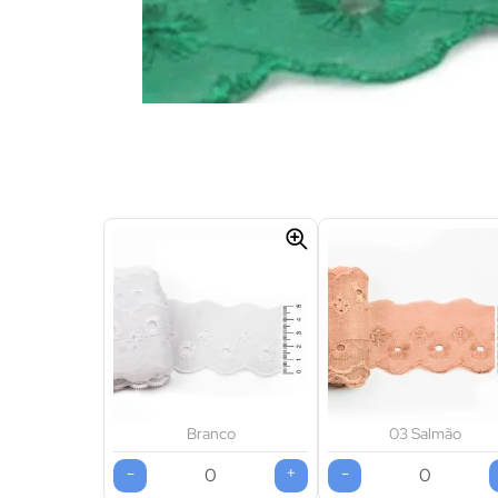
Branco
03 Salmão
-
+
-