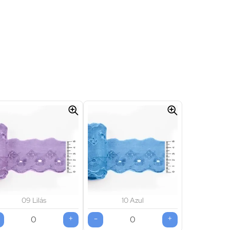
09 Lilás
10 Azul
+
-
+