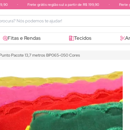
•
Frete grátis região sul a partir de R$ 199,90
•
Frete grátis
sudeste a partir de R$ 249,90
Fitas e Rendas
Tecidos
A
ePunto Pacote 13,7 metros BP065-050 Cores