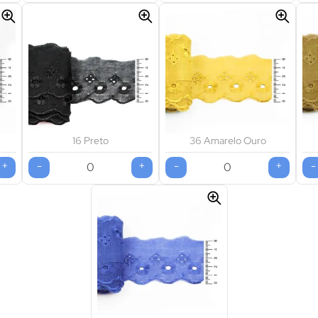
16 Preto
36 Amarelo Ouro
+
-
+
-
+
-