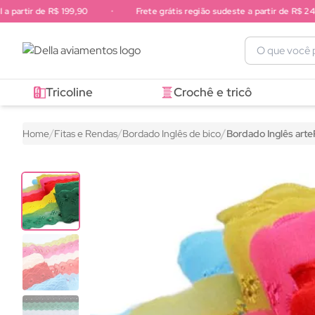
rtir de R$ 199,90
•
Frete grátis região sudeste a partir de R$ 249,90
Frete grátis região sul a partir de R$ 199,90. Frete grátis região 
Tricoline
Crochê e tricô
Home
Fitas e Rendas
Bordado Inglês de bico
Bordado Inglês art