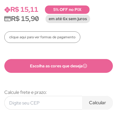
R$ 15,11
5% OFF no PIX
R$ 15,90
em até 6x sem juros
clique aqui para ver formas de pagamento
Escolha as cores que deseja
Calcule frete e prazo:
Calcular