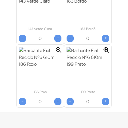
143 Verde Claro
183 Bordô
-
+
-
+
186 Roxo
199 Preto
-
+
-
+