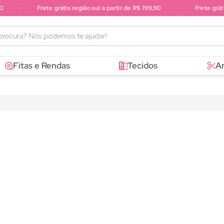
•
Frete grátis região sul a partir de R$ 199,90
•
Frete gráti
sudeste a partir de R$ 249,90
Fitas e Rendas
Tecidos
A