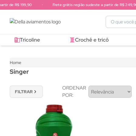
artir de R$ 199,90
•
Frete grátis região sudeste a partir de R$ 249,90
Frete grátis região sul a partir de R$ 199,90. Frete grátis região 
Tricoline
Crochê e tricô
Home
Singer
ORDENAR
FILTRAR
POR: