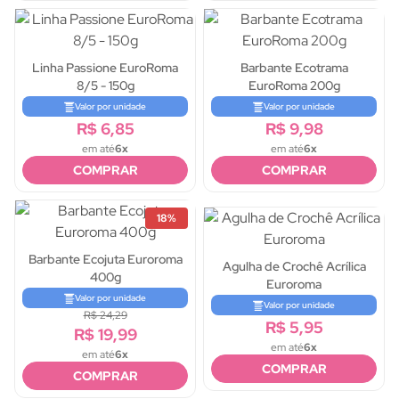
Linha Passione EuroRoma
Barbante Ecotrama
8/5 - 150g
EuroRoma 200g
Valor por unidade
Valor por unidade
R$ 6,85
R$ 9,98
em até
6x
em até
6x
COMPRAR
COMPRAR
18%
Barbante Ecojuta Euroroma
Agulha de Crochê Acrílica
400g
Euroroma
Valor por unidade
Valor por unidade
R$ 24,29
R$ 5,95
R$ 19,99
em até
6x
em até
6x
COMPRAR
COMPRAR