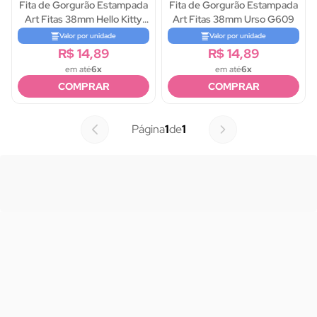
Fita de Gorgurão Estampada
Fita de Gorgurão Estampada
Art Fitas 38mm Hello Kitty
Art Fitas 38mm Urso G609
G572
Valor por unidade
Valor por unidade
R$ 14,89
R$ 14,89
em até
6x
em até
6x
COMPRAR
COMPRAR
Página
1
de
1