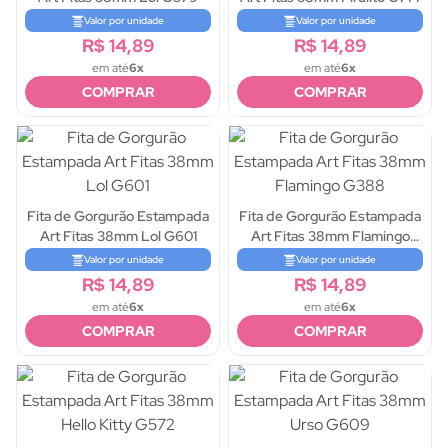
Valor por unidade
Valor por unidade
R$ 14,89
R$ 14,89
em até
6x
em até
6x
COMPRAR
COMPRAR
Fita de Gorgurão Estampada
Fita de Gorgurão Estampada
Art Fitas 38mm Lol G601
Art Fitas 38mm Flamingo
G388
Valor por unidade
Valor por unidade
R$ 14,89
R$ 14,89
em até
6x
em até
6x
COMPRAR
COMPRAR