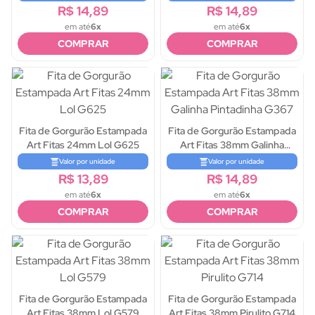
R$ 14,89
R$ 14,89
em até
6x
em até
6x
COMPRAR
COMPRAR
Fita de Gorgurão Estampada
Fita de Gorgurão Estampada
Art Fitas 24mm Lol G625
Art Fitas 38mm Galinha
Pintadinha G367
Valor por unidade
Valor por unidade
R$ 13,89
R$ 14,89
em até
6x
em até
6x
COMPRAR
COMPRAR
Fita de Gorgurão Estampada
Fita de Gorgurão Estampada
Art Fitas 38mm Lol G579
Art Fitas 38mm Pirulito G714