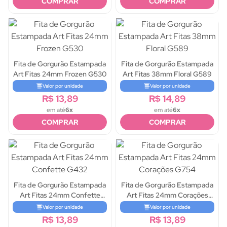
COMPRAR
COMPRAR
Fita de Gorgurão Estampada
Fita de Gorgurão Estampada
Art Fitas 24mm Frozen G530
Art Fitas 38mm Floral G589
Valor por unidade
Valor por unidade
R$ 13,89
R$ 14,89
em até
6x
em até
6x
COMPRAR
COMPRAR
Fita de Gorgurão Estampada
Fita de Gorgurão Estampada
Art Fitas 24mm Confette
Art Fitas 24mm Corações
G432
G754
Valor por unidade
Valor por unidade
R$ 13,89
R$ 13,89