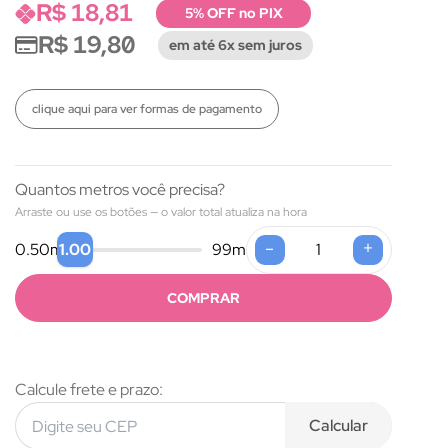
R$ 18,81
5% OFF no PIX
R$ 19,80
em até 6x sem juros
clique aqui para ver formas de pagamento
Quantos metros você precisa?
Arraste ou use os botões — o valor total atualiza na hora
-
+
1.00
0.50
m
99
m
COMPRAR
Calcule frete e prazo:
Calcular