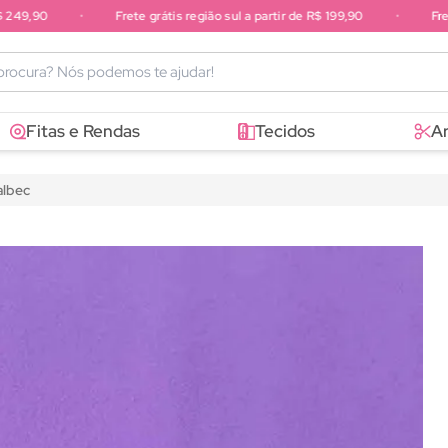
49,90
•
Frete grátis região sul a partir de R$ 199,90
•
Frete 
sudeste a partir de R$ 249,90
Fitas e Rendas
Tecidos
A
albec