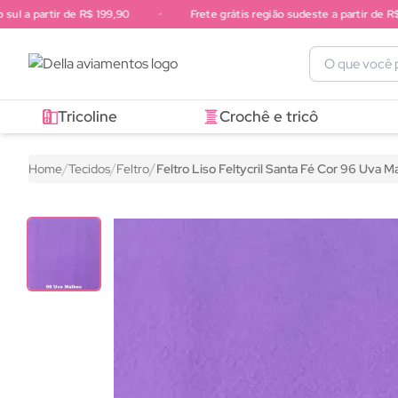
l a partir de R$ 199,90
•
Frete grátis região sudeste a partir de R$ 2
Frete grátis região sul a partir de R$ 199,90. Frete grátis região 
Tricoline
Crochê e tricô
Home
Tecidos
Feltro
Feltro Liso Feltycril Santa Fé Cor 96 Uva M