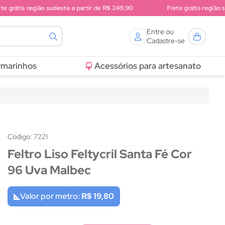
grátis região sudeste a partir de R$ 249,90
•
Frete grátis região sul 
Entre ou
Cadastre-se
rmarinhos
Acessórios para artesanato
Código: 7221
Feltro Liso Feltycril Santa Fé Cor
96 Uva Malbec
Valor por metro:
R$ 19,80